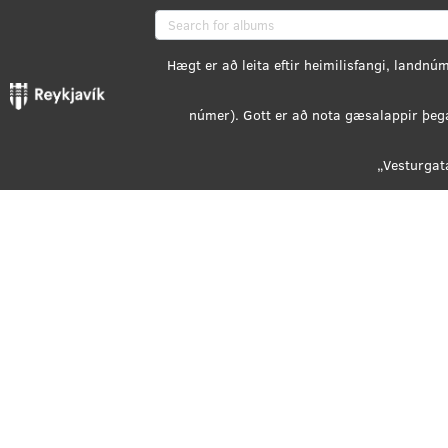
Albums
There are no public albums available
.
Find content